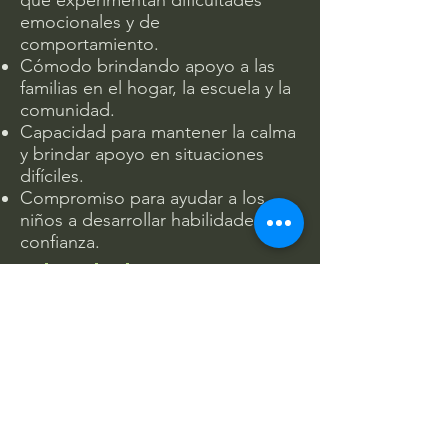
que experimentan dificultades
emocionales y de
comportamiento.
Cómodo brindando apoyo a las
familias en el hogar, la escuela y la
comunidad.
Capacidad para mantener la calma
y brindar apoyo en situaciones
difíciles.
Compromiso para ayudar a los
niños a desarrollar habilidades y
confianza.
Sobre el rol
En el Centro de Asesoramiento y
Consulta, nos comprometemos a
brindar ayuda, esperanza y sanación
en todo el centro de Kansas. Nuestro
equipo de Servicios Comunitarios
trabaja junto a niños y familias para
fortalecer sus habilidades, aumentar su